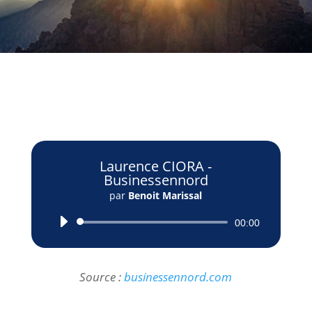
Laurence CIORA -
Businessennord
par
Benoit Marissal
Lecteur
00:00
audio
Source :
businessennord.com