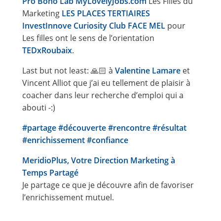
Pro Bono Lab
MyLovelyJobs.com
Les Filles du
Marketing
LES PLACES TERTIAIRES
InvestInnove
Curiosity Club
FACE MEL
pour
Les filles ont le sens de l’orientation
TEDxRoubaix
.
Last but not least: 🙏🏻 à
Valentine Lamare
et
Vincent Alliot que j’ai eu tellement de plaisir à
coacher dans leur recherche d’emploi qui a
abouti -:)
#partage
#découverte
#rencontre
#résultat
#enrichissement
#confiance
MeridioPlus, Votre Direction Marketing à
Temps Partagé
Je partage ce que je découvre afin de favoriser
l’enrichissement mutuel.