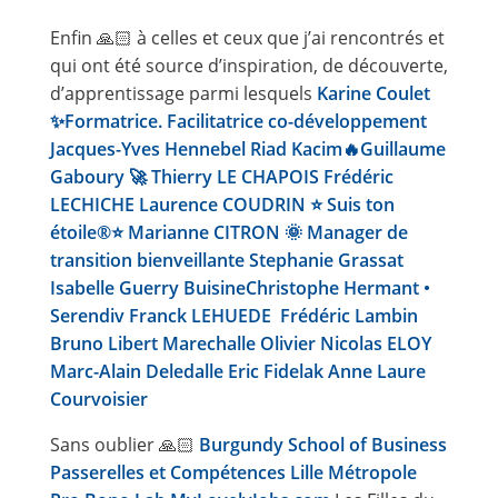
Enfin 🙏🏻 à celles et ceux que j’ai rencontrés et
qui ont été source d’inspiration, de découverte,
d’apprentissage parmi lesquels
Karine Coulet
✨Formatrice. Facilitatrice co-développement
Jacques-Yves Hennebel
Riad Kacim🔥
Guillaume
Gaboury 🚀
Thierry LE CHAPOIS
Frédéric
LECHICHE
Laurence COUDRIN ⭐ Suis ton
étoile®⭐
Marianne CITRON 🌞 Manager de
transition bienveillante
Stephanie Grassat
Isabelle Guerry Buisine
Christophe Hermant •
Serendiv
Franck LEHUEDE
Frédéric Lambin
Bruno Libert
Marechalle Olivier
Nicolas ELOY
Marc-Alain Deledalle
Eric Fidelak
Anne Laure
Courvoisier
Sans oublier 🙏🏻
Burgundy School of Business
Passerelles et Compétences Lille Métropole