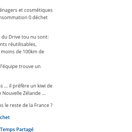
ménagers et cosmétiques
consommation 0 déchet
s du Drive tou nu sont:
nts réutilisables,
 à moins de 100km de
, l’équipe trouve un
ns … il préfère un kiwi de
de Nouvelle Zélande …
s le reste de la France ?
chet
à Temps Partagé