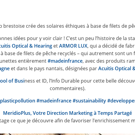
p brestoise crée des solaires éthiques à base de filets de pê
nnes idées pour y voir clair ! C’est un peu l’histoire de la st
uitis Optical & Hearing
et
ARMOR LUX
, qui a décidé de fab
 à base de filets de pêche recyclés – qui autrement sont un
lunettes entièrement
#madeinfrance
, avec des produits ra
agne
et dans le pays nantais, désignées par
Acuitis Optical 
ool of Busi
ness et ID, l’Info Durable pour cette belle découv
commentaires).
plasticpollution
#madeinfrance
#sustainability
#developpe
MeridioPlus, Votre Direction Marketing à Temps Partagé
tage ce que je découvre afin de favoriser l’enrichissement 