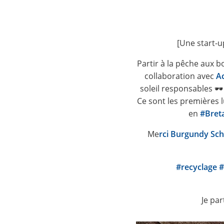
[Une start-u
Partir à la pêche aux bo
collaboration avec
Ac
soleil responsables 🕶
Ce sont les premières 
en
#Bret
Me
rci Burgundy Sch
#recyclage
#
Je par