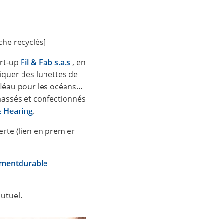
che recyclés]
art-up
Fil & Fab s.a.s
, en
riquer des lunettes de
 fléau pour les océans…
massés et confectionnés
& Hearing
.
erte (lien en premier
mentdurable
mutuel.